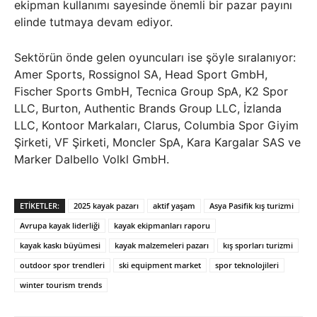
ekipman kullanımı sayesinde önemli bir pazar payını
elinde tutmaya devam ediyor.
Sektörün önde gelen oyuncuları ise şöyle sıralanıyor:
Amer Sports, Rossignol SA, Head Sport GmbH,
Fischer Sports GmbH, Tecnica Group SpA, K2 Spor
LLC, Burton, Authentic Brands Group LLC, İzlanda
LLC, Kontoor Markaları, Clarus, Columbia Spor Giyim
Şirketi, VF Şirketi, Moncler SpA, Kara Kargalar SAS ve
Marker Dalbello Volkl GmbH.
ETIKETLER:
2025 kayak pazarı
aktif yaşam
Asya Pasifik kış turizmi
Avrupa kayak liderliği
kayak ekipmanları raporu
kayak kaskı büyümesi
kayak malzemeleri pazarı
kış sporları turizmi
outdoor spor trendleri
ski equipment market
spor teknolojileri
winter tourism trends