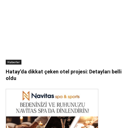
Haberler
Hatay’da dikkat çeken otel projesi: Detayları belli
oldu