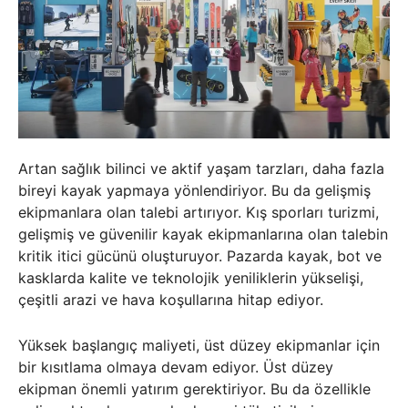
Artan sağlık bilinci ve aktif yaşam tarzları, daha fazla
bireyi kayak yapmaya yönlendiriyor. Bu da gelişmiş
ekipmanlara olan talebi artırıyor. Kış sporları turizmi,
gelişmiş ve güvenilir kayak ekipmanlarına olan talebin
kritik itici gücünü oluşturuyor. Pazarda kayak, bot ve
kasklarda kalite ve teknolojik yeniliklerin yükselişi,
çeşitli arazi ve hava koşullarına hitap ediyor.
Yüksek başlangıç ​​maliyeti, üst düzey ekipmanlar için
bir kısıtlama olmaya devam ediyor. Üst düzey
ekipman önemli yatırım gerektiriyor. Bu da özellikle