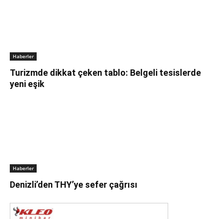
Haberler
Turizmde dikkat çeken tablo: Belgeli tesislerde
yeni eşik
Haberler
Denizli’den THY’ye sefer çağrısı