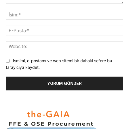
Yorum:
İsi
E-
Pos
Web
Ismimi, e-postamı ve web sitemi bir dahaki sefere bu
tarayıcıya kaydet.