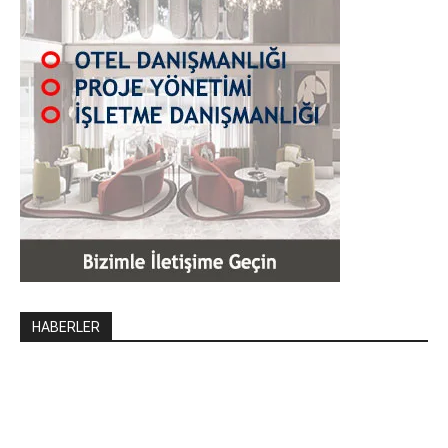
HABERLER