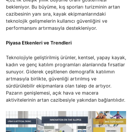
bekleniyor. Bu büyüme, kış sporları turizminin artan
cazibesinin yanı sıra, kayak ekipmanlarındaki
teknolojik gelişmelerin kullanıcı güvenliğini ve
performansını artırmasıyla destekleniyor.
Piyasa Etkenleri ve Trendleri
Teknolojiyle geliştirilmiş ürünler, kentsel, yapay kayak,
kadın ve genç katılım programları alanlarında fırsatlar
sunuyor. Giderek çeşitlenen demografik katılımın
artmasıyla birlikte, güvenliği artırılmış ve
sürdürülebilir ekipmanlara olan talep de artıyor.
Pazarın genişlemesi, açık hava ve macera
aktivitelerinin artan cazibesiyle yakından bağlantılıdır.