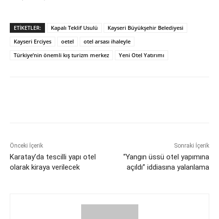
ETIKETLER:
Kapalı Teklif Usulü
Kayseri Büyükşehir Belediyesi
Kayseri Erciyes
oetel
otel arsası ihaleyle
Türkiye’nin önemli kış turizm merkez
Yeni Otel Yatırımı
Önceki İçerik
Sonraki İçerik
Karatay’da tescilli yapı otel
“Yangın üssü otel yapımına
olarak kiraya verilecek
açıldı” iddiasına yalanlama