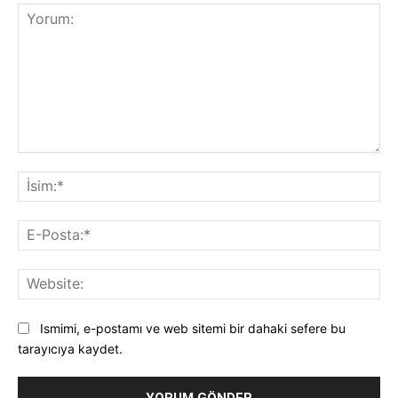
Yorum:
İsi
E-
Pos
Web
Ismimi, e-postamı ve web sitemi bir dahaki sefere bu
tarayıcıya kaydet.