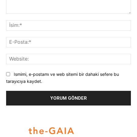
Yorum:
İsi
E-
Pos
Web
Ismimi, e-postamı ve web sitemi bir dahaki sefere bu
tarayıcıya kaydet.