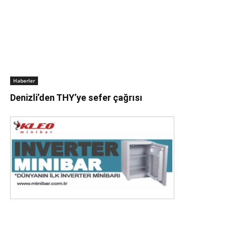
Haberler
Denizli’den THY’ye sefer çağrısı