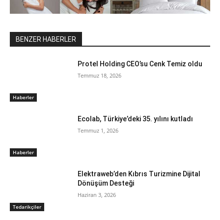
BENZER HABERLER
Protel Holding CEO’su Cenk Temiz oldu
Temmuz 18, 2026
Haberler
Ecolab, Türkiye’deki 35. yılını kutladı
Temmuz 1, 2026
Haberler
Elektraweb’den Kıbrıs Turizmine Dijital
Dönüşüm Desteği
Haziran 3, 2026
Tedarikçiler