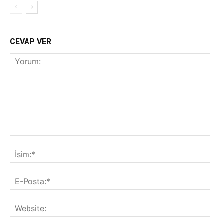
CEVAP VER
Yorum:
İsi
E-
Pos
Web