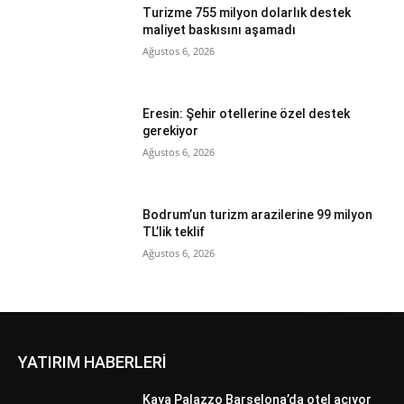
Turizme 755 milyon dolarlık destek
maliyet baskısını aşamadı
Ağustos 6, 2026
Eresin: Şehir otellerine özel destek
gerekiyor
Ağustos 6, 2026
Bodrum’un turizm arazilerine 99 milyon
TL’lik teklif
Ağustos 6, 2026
YATIRIM HABERLERİ
Kaya Palazzo Barselona’da otel açıyor