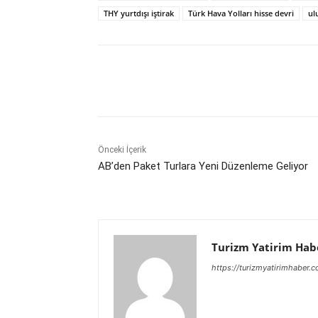
THY yurtdışı iştirak
Türk Hava Yolları hisse devri
ul
Paylaş
Önceki İçerik
AB’den Paket Turlara Yeni Düzenleme Geliyor
Turizm Yatirim Hab
https://turizmyatirimhaber.