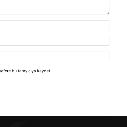
İsim:*
E-
Posta:*
Website:
sefere bu tarayıcıya kaydet.