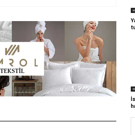
H
Y
t
H
İ
h