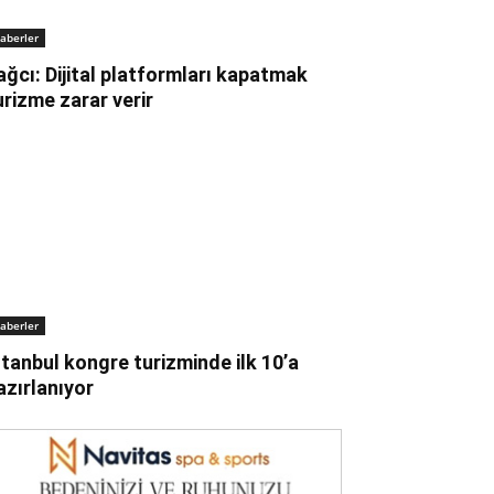
aberler
ağcı: Dijital platformları kapatmak
urizme zarar verir
aberler
stanbul kongre turizminde ilk 10’a
azırlanıyor