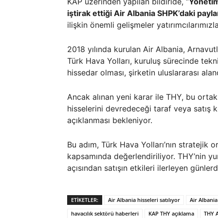
KAP üzerinden yapılan bildiride, “
Yönetim
iştirak ettiği Air Albania SHPK’daki payl
ilişkin önemli gelişmeler yatırımcılarımızla
2018 yılında kurulan Air Albania, Arnavut
Türk Hava Yolları, kuruluş sürecinde tek
hissedar olması, şirketin uluslararası al
Ancak alınan yeni karar ile THY, bu ortak
hisselerini devredeceği taraf veya satış 
açıklanması bekleniyor.
Bu adım, Türk Hava Yolları’nın stratejik o
kapsamında değerlendiriliyor. THY’nin yurt
açısından satışın etkileri ilerleyen günler
ETIKETLER:
Air Albania hisseleri satılıyor
Air Albania
havacılık sektörü haberleri
KAP THY açıklama
THY A