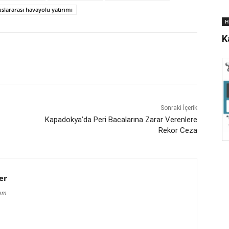
uslararası havayolu yatırımı
H
K
Sonraki İçerik
Kapadokya’da Peri Bacalarına Zarar Verenlere
Rekor Ceza
er
com