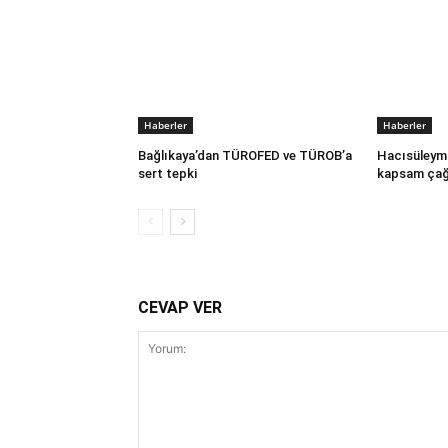
Haberler
Haberler
Bağlıkaya’dan TÜROFED ve TÜROB’a
Hacısüleym
sert tepki
kapsam çağ
CEVAP VER