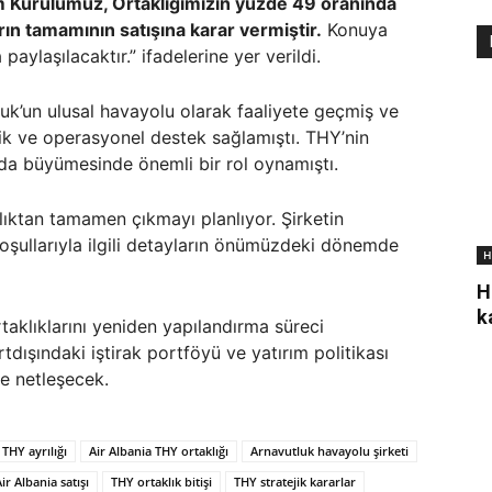
 Kurulumuz, Ortaklığımızın yüzde 49 oranında
arın tamamının satışına karar vermiştir.
Konuya
 paylaşılacaktır.” ifadelerine yer verildi.
luk’un ulusal havayolu olarak faaliyete geçmiş ve
nik ve operasyonel destek sağlamıştı. THY’nin
anda büyümesinde önemli bir rol oynamıştı.
lıktan tamamen çıkmayı planlıyor. Şirketin
koşullarıyla ilgili detayların önümüzdeki dönemde
H
H
k
rtaklıklarını yeniden yapılandırma süreci
dışındaki iştirak portföyü ve yatırım politikası
de netleşecek.
 THY ayrılığı
Air Albania THY ortaklığı
Arnavutluk havayolu şirketi
ir Albania satışı
THY ortaklık bitişi
THY stratejik kararlar