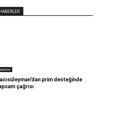
HABERLER
aberler
acısüleyman’dan prim desteğinde
apsam çağrısı