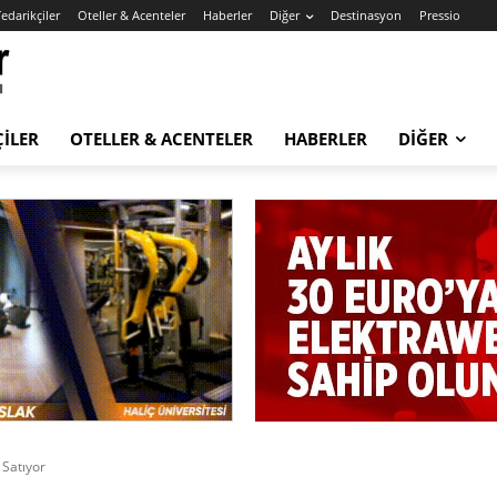
edarikçiler
Oteller & Acenteler
Haberler
Diğer
Destinasyon
Pressio
ÇILER
OTELLER & ACENTELER
HABERLER
DIĞER
 Satıyor