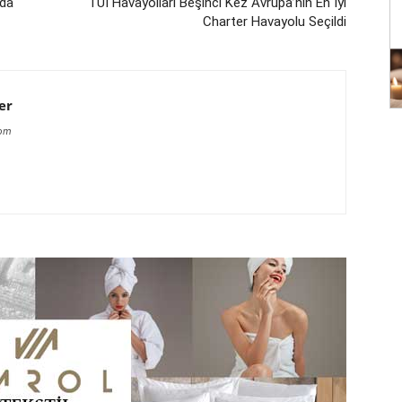
nda
TUI Havayolları Beşinci Kez Avrupa’nın En İyi
Charter Havayolu Seçildi
er
com