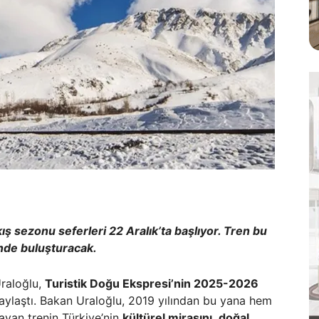
ş sezonu seferleri 22 Aralık’ta başlıyor. Tren bu
rinde buluşturacak.
Uraloğlu,
Turistik Doğu Ekspresi’nin 2025-2026
paylaştı. Bakan Uraloğlu, 2019 yılından bu yana hem
layan trenin Türkiye’nin
kültürel mirasını
,
doğal