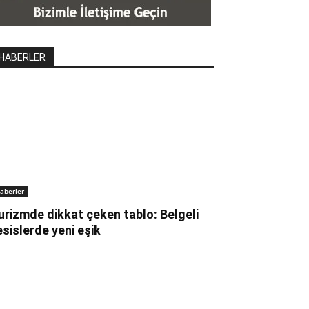
HABERLER
aberler
urizmde dikkat çeken tablo: Belgeli
esislerde yeni eşik