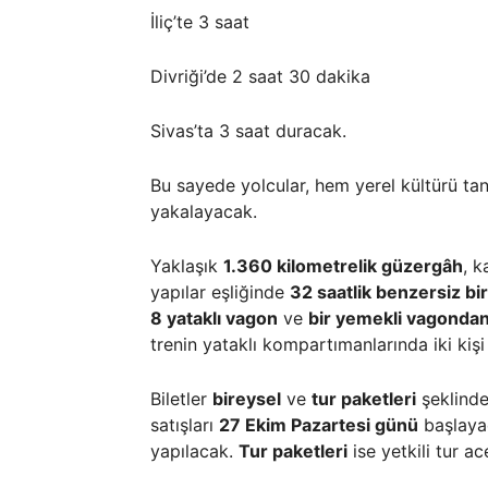
İliç’te 3 saat
Divriği’de 2 saat 30 dakika
Sivas’ta 3 saat duracak.
Bu sayede yolcular, hem yerel kültürü tan
yakalayacak.
Yaklaşık
1.360 kilometrelik güzergâh
, k
yapılar eşliğinde
32 saatlik benzersiz bi
8 yataklı vagon
ve
bir yemekli vagonda
trenin yataklı kompartımanlarında iki kişi
Biletler
bireysel
ve
tur paketleri
şeklinde 
satışları
27 Ekim Pazartesi günü
başlaya
yapılacak.
Tur paketleri
ise yetkili tur ac