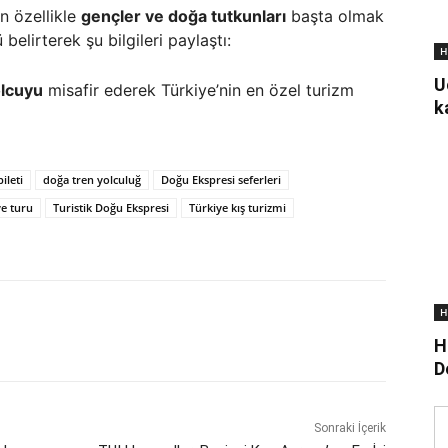
n özellikle
gençler ve doğa tutkunları
başta olmak
elirterek şu bilgileri paylaştı:
H
U
olcuyu
misafir ederek Türkiye’nin en özel turizm
k
ileti
doğa tren yolculuğ
Doğu Ekspresi seferleri
ye turu
Turistik Doğu Ekspresi
Türkiye kış turizmi
H
H
D
Sonraki İçerik