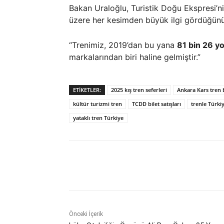
Bakan Uraloğlu, Turistik Doğu Ekspresi’ni
üzere her kesimden büyük ilgi gördüğünü b
“Trenimiz, 2019’dan bu yana
81 bin 26 y
markalarından biri haline gelmiştir.”
ETIKETLER:
2025 kış tren seferleri
Ankara Kars tren b
kültür turizmi tren
TCDD bilet satışları
trenle Türki
yataklı tren Türkiye
Paylaş
Önceki İçerik