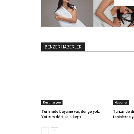
BENZER HABERLER
Destinasyon
Haberler
Turizmde büyüme var, denge yok:
Turizmde di
Yatırım dört ile sıkıştı
tesislerde y