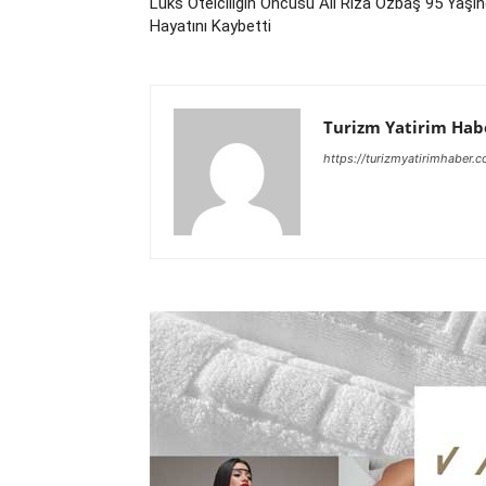
Lüks Otelciliğin Öncüsü Ali Rıza Özbaş 95 Yaşı
Hayatını Kaybetti
Turizm Yatirim Hab
https://turizmyatirimhaber.