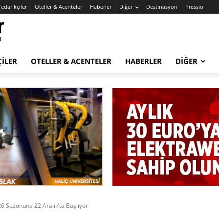
Tedarikçiler
Oteller & Acenteler
Haberler
Diğer
Destinasyon
Pressio
ÇILER
OTELLER & ACENTELER
HABERLER
DIĞER
6 Sezonuna 22 Aralık’ta Başlıyor