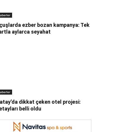
aberler
çuşlarda ezber bozan kampanya: Tek
artla aylarca seyahat
aberler
atay’da dikkat çeken otel projesi:
etayları belli oldu