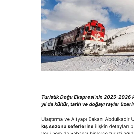
Turistik Doğu Ekspresi’nin 2025-2026 kı
yıl da kültür, tarih ve doğayı raylar üze
Ulaştırma ve Altyapı Bakanı Abdulkadir 
kış sezonu seferlerine
ilişkin detayları 
yerli hem de yabancı binlerce turisti ağır