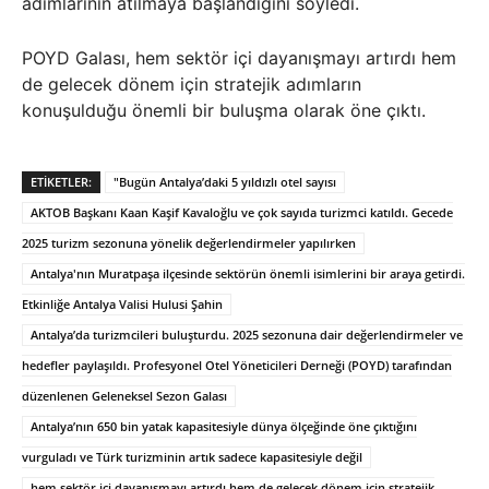
adımlarının atılmaya başlandığını söyledi.
POYD Galası, hem sektör içi dayanışmayı artırdı hem
de gelecek dönem için stratejik adımların
konuşulduğu önemli bir buluşma olarak öne çıktı.
ETIKETLER:
"Bugün Antalya’daki 5 yıldızlı otel sayısı
AKTOB Başkanı Kaan Kaşif Kavaloğlu ve çok sayıda turizmci katıldı. Gecede
2025 turizm sezonuna yönelik değerlendirmeler yapılırken
Antalya'nın Muratpaşa ilçesinde sektörün önemli isimlerini bir araya getirdi.
Etkinliğe Antalya Valisi Hulusi Şahin
Antalya’da turizmcileri buluşturdu. 2025 sezonuna dair değerlendirmeler ve
hedefler paylaşıldı. Profesyonel Otel Yöneticileri Derneği (POYD) tarafından
düzenlenen Geleneksel Sezon Galası
Antalya’nın 650 bin yatak kapasitesiyle dünya ölçeğinde öne çıktığını
vurguladı ve Türk turizminin artık sadece kapasitesiyle değil
hem sektör içi dayanışmayı artırdı hem de gelecek dönem için stratejik