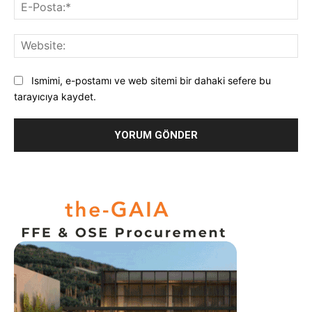
E-
Pos
Web
Ismimi, e-postamı ve web sitemi bir dahaki sefere bu
tarayıcıya kaydet.