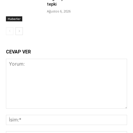
tepki
Ağustos 6, 2026
Haberler
CEVAP VER
Yorum:
İsi