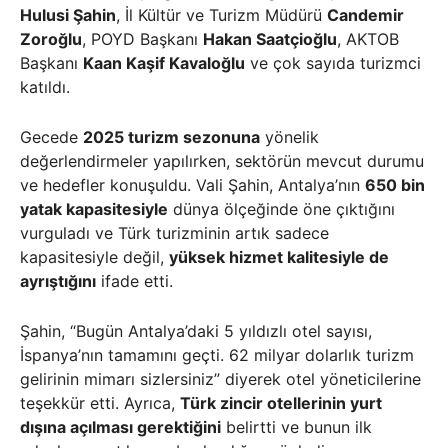
Hulusi Şahin
, İl Kültür ve Turizm Müdürü
Candemir
Zoroğlu
, POYD Başkanı
Hakan Saatçioğlu
, AKTOB
Başkanı
Kaan Kaşif Kavaloğlu
ve çok sayıda turizmci
katıldı.
Gecede
2025 turizm sezonuna
yönelik
değerlendirmeler yapılırken, sektörün mevcut durumu
ve hedefler konuşuldu. Vali Şahin, Antalya’nın
650 bin
yatak kapasitesiyle
dünya ölçeğinde öne çıktığını
vurguladı ve Türk turizminin artık sadece
kapasitesiyle değil,
yüksek hizmet kalitesiyle de
ayrıştığını
ifade etti.
Şahin, “Bugün Antalya’daki 5 yıldızlı otel sayısı,
İspanya’nın tamamını geçti. 62 milyar dolarlık turizm
gelirinin mimarı sizlersiniz” diyerek otel yöneticilerine
teşekkür etti. Ayrıca,
Türk zincir otellerinin yurt
dışına açılması gerektiğini
belirtti ve bunun ilk