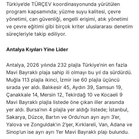
Türkiye’de TÜRÇEV koordinasyonunda yürütülen
program kapsamında; yüzme suyu kalitesi, çevre
yönetimi, can güvenliği, engelli erişimi, atık yönetimi
ve çevre eğitimi gibi birçok kriter uluslararası denetim
süreçleriyle takip ediliyor.
Antalya Kıyıları Yine Lider
Antalya, 2026 yılında 232 plajla Türkiye’nin en fazla
Mavi Bayraklı plaja sahip ili olmayı bu yıl da sürdürdü.
Muğla 113 plajla ikinci, İzmir ise 60 plajla üçüncü
sırada yer aldı. Balıkesir 45, Aydın 39, Samsun 19,
Çanakkale 14, Mersin 12, Tekirdağ 10 ve Kocaeli 9
Mavi Bayraklı plajla listede öne çıkan iller arasında
yer aldı. Bursa’nın 4 plajla yer aldığı listede; İstanbul,
Sakarya, Düzce, Bartın ve Ordu’nun ayrı ayrı 3’er,
Yalova ve Zonguldak’ın 2’şer, Kırklareli, Van, Adana ve
Sinop’un ise ayrı ayrı 1’er Mavi Bayraklı plajı bulundu.