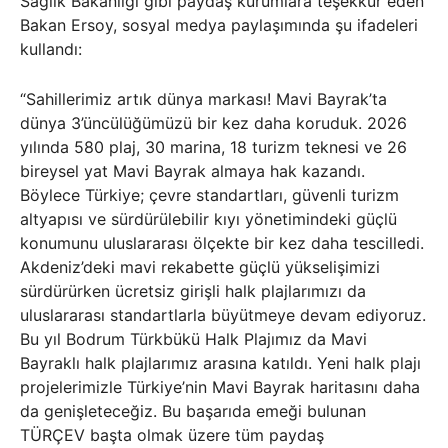
Sağlık Bakanlığı gibi paydaş kurumlara teşekkür eden
Bakan Ersoy, sosyal medya paylaşımında şu ifadeleri
kullandı:
“Sahillerimiz artık dünya markası! Mavi Bayrak’ta
dünya 3’üncülüğümüzü bir kez daha koruduk. 2026
yılında 580 plaj, 30 marina, 18 turizm teknesi ve 26
bireysel yat Mavi Bayrak almaya hak kazandı.
Böylece Türkiye; çevre standartları, güvenli turizm
altyapısı ve sürdürülebilir kıyı yönetimindeki güçlü
konumunu uluslararası ölçekte bir kez daha tescilledi.
Akdeniz’deki mavi rekabette güçlü yükselişimizi
sürdürürken ücretsiz girişli halk plajlarımızı da
uluslararası standartlarla büyütmeye devam ediyoruz.
Bu yıl Bodrum Türkbükü Halk Plajımız da Mavi
Bayraklı halk plajlarımız arasına katıldı. Yeni halk plajı
projelerimizle Türkiye’nin Mavi Bayrak haritasını daha
da genişleteceğiz. Bu başarıda emeği bulunan
TÜRÇEV başta olmak üzere tüm paydaş