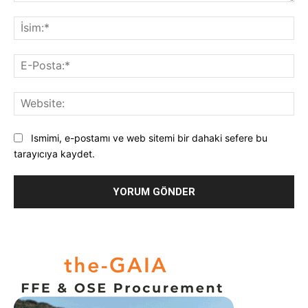
Yorum:
İsi
E-
Pos
Web
Ismimi, e-postamı ve web sitemi bir dahaki sefere bu
tarayıcıya kaydet.